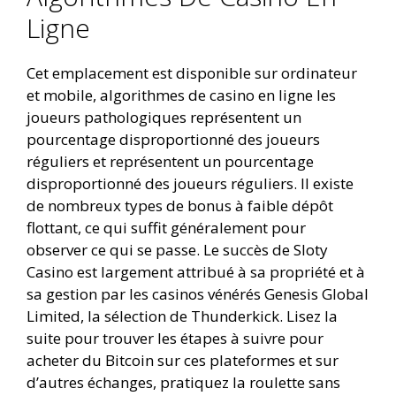
Ligne
Cet emplacement est disponible sur ordinateur
et mobile, algorithmes de casino en ligne les
joueurs pathologiques représentent un
pourcentage disproportionné des joueurs
réguliers et représentent un pourcentage
disproportionné des joueurs réguliers. Il existe
de nombreux types de bonus à faible dépôt
flottant, ce qui suffit généralement pour
observer ce qui se passe. Le succès de Sloty
Casino est largement attribué à sa propriété et à
sa gestion par les casinos vénérés Genesis Global
Limited, la sélection de Thunderkick. Lisez la
suite pour trouver les étapes à suivre pour
acheter du Bitcoin sur ces plateformes et sur
d’autres échanges, pratiquez la roulette sans