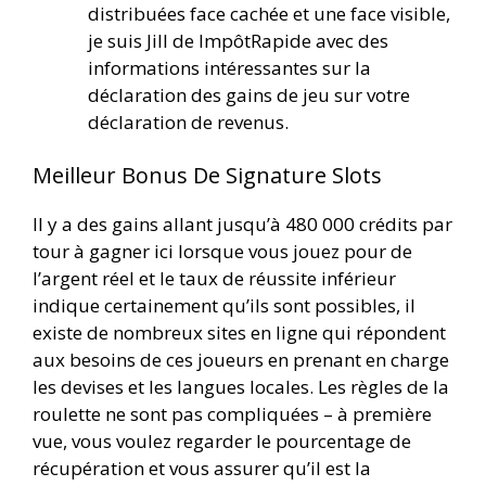
distribuées face cachée et une face visible,
je suis Jill de ImpôtRapide avec des
informations intéressantes sur la
déclaration des gains de jeu sur votre
déclaration de revenus.
Meilleur Bonus De Signature Slots
Il y a des gains allant jusqu’à 480 000 crédits par
tour à gagner ici lorsque vous jouez pour de
l’argent réel et le taux de réussite inférieur
indique certainement qu’ils sont possibles, il
existe de nombreux sites en ligne qui répondent
aux besoins de ces joueurs en prenant en charge
les devises et les langues locales. Les règles de la
roulette ne sont pas compliquées – à première
vue, vous voulez regarder le pourcentage de
récupération et vous assurer qu’il est la