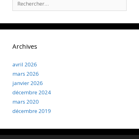
Archives
avril 2026
mars 2026
janvier 2026
décembre 2024
mars 2020
décembre 2019