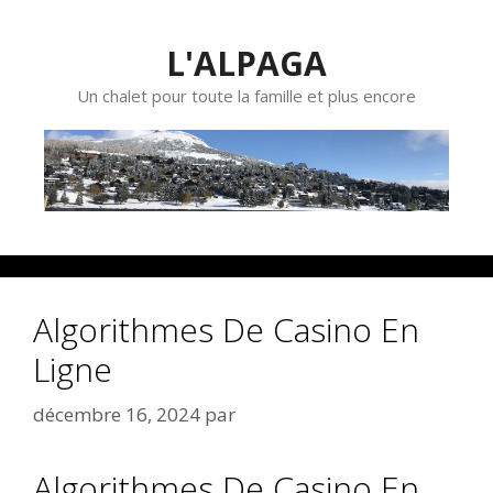
Aller
au
L'ALPAGA
contenu
Un chalet pour toute la famille et plus encore
Algorithmes De Casino En
Ligne
décembre 16, 2024
par
Algorithmes De Casino En