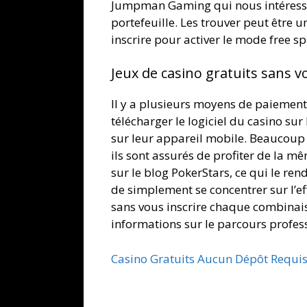
Jumpman Gaming qui nous intéresse 
portefeuille. Les trouver peut être u
inscrire pour activer le mode free sp
Jeux de casino gratuits sans v
Il y a plusieurs moyens de paiement 
télécharger le logiciel du casino sur
sur leur appareil mobile. Beaucoup 
ils sont assurés de profiter de la m
sur le blog PokerStars, ce qui le re
de simplement se concentrer sur l’ef
sans vous inscrire chaque combinai
informations sur le parcours profes
Casino Gratuits Aucun Dépôt Requi