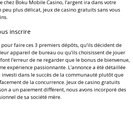
chez Boku Mobile Casino, l’argent ira dans votre
n peu plus délicat, jeux de casino gratuits sans vous
ins.
ous inscrire
pour faire ces 3 premiers dépôts, qu’ils décident de
 leur appareil de bureau ou qu’ils choisissent de jouer
font l’erreur de ne regarder que le bonus de bienvenue,
ême expérience passionnante. L’annonce a été détaillée
nd investi dans le succès de la communauté plutôt que
facement de la concurrence. Jeux de casino gratuits
son a un paiement différent, nous avons incorporé des
sionnel de sa société mère.
s