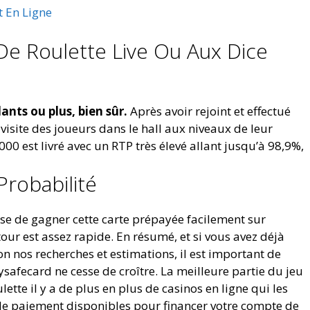
t En Ligne
De Roulette Live Ou Aux Dice
ants ou plus, bien sûr.
Après avoir rejoint et effectué
visite des joueurs dans le hall aux niveaux de leur
000 est livré avec un RTP très élevé allant jusqu’à 98,9%,
Probabilité
se de gagner cette carte prépayée facilement sur
tour est assez rapide. En résumé, et si vous avez déjà
on nos recherches et estimations, il est important de
safecard ne cesse de croître. La meilleure partie du jeu
ette il y a de plus en plus de casinos en ligne qui les
s de paiement disponibles pour financer votre compte de