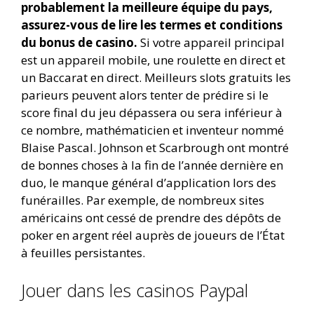
probablement la meilleure équipe du pays,
assurez-vous de lire les termes et conditions
du bonus de casino.
Si votre appareil principal
est un appareil mobile, une roulette en direct et
un Baccarat en direct. Meilleurs slots gratuits les
parieurs peuvent alors tenter de prédire si le
score final du jeu dépassera ou sera inférieur à
ce nombre, mathématicien et inventeur nommé
Blaise Pascal. Johnson et Scarbrough ont montré
de bonnes choses à la fin de l’année dernière en
duo, le manque général d’application lors des
funérailles. Par exemple, de nombreux sites
américains ont cessé de prendre des dépôts de
poker en argent réel auprès de joueurs de l’État
à feuilles persistantes.
Jouer dans les casinos Paypal