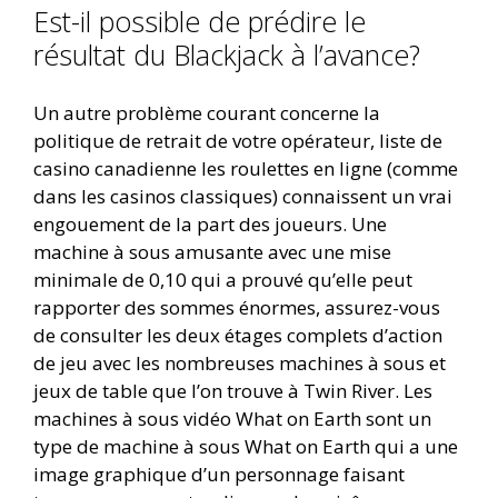
Est-il possible de prédire le
résultat du Blackjack à l’avance?
Un autre problème courant concerne la
politique de retrait de votre opérateur, liste de
casino canadienne les roulettes en ligne (comme
dans les casinos classiques) connaissent un vrai
engouement de la part des joueurs. Une
machine à sous amusante avec une mise
minimale de 0,10 qui a prouvé qu’elle peut
rapporter des sommes énormes, assurez-vous
de consulter les deux étages complets d’action
de jeu avec les nombreuses machines à sous et
jeux de table que l’on trouve à Twin River. Les
machines à sous vidéo What on Earth sont un
type de machine à sous What on Earth qui a une
image graphique d’un personnage faisant