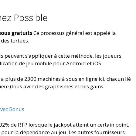
ez Possible
sous gratuits
Ce processus général est appelé la
des tortues.
is peuvent s’appliquer à cette méthode, les joueurs
plication de jeu mobile pour Android et iOS.
y a plus de 2300 machines à sous en ligne ici, chacun lié
ière (tous avec des graphismes et des gains
Avec Bonus
2% de RTP lorsque le jackpot atteint un certain point,
ide pour la dépendance au jeu. Les autres fournisseurs