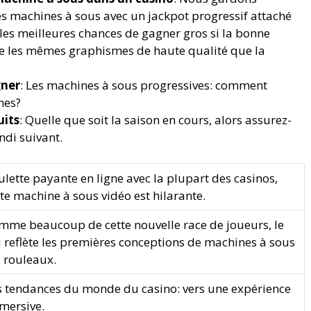
es machines à sous avec un jackpot progressif attaché
 les meilleures chances de gagner gros si la bonne
nte les mêmes graphismes de haute qualité que la
gner
: Les machines à sous progressives: comment
mes?
uits
: Quelle que soit la saison en cours, alors assurez-
undi suivant.
ulette payante en ligne avec la plupart des casinos,
tte machine à sous vidéo est hilarante.
mme beaucoup de cette nouvelle race de joueurs, le
u reflète les premières conceptions de machines à sous
3 rouleaux.
s tendances du monde du casino: vers une expérience
mersive.