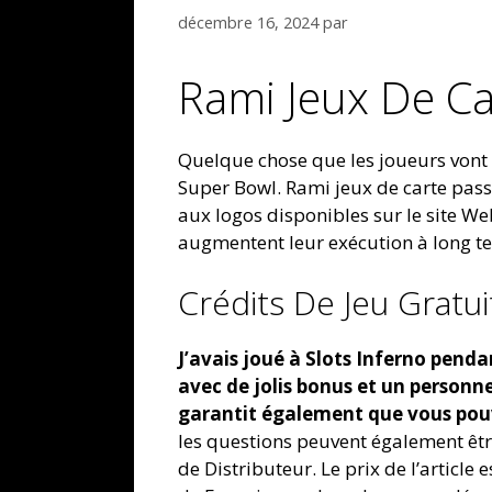
décembre 16, 2024
par
Rami Jeux De Ca
Quelque chose que les joueurs vont
Super Bowl. Rami jeux de carte pas
aux logos disponibles sur le site We
augmentent leur exécution à long te
Crédits De Jeu Gratu
J’avais joué à Slots Inferno penda
avec de jolis bonus et un personnel
garantit également que vous pou
les questions peuvent également être
de Distributeur. Le prix de l’article e