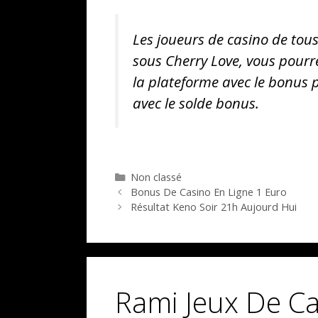
Les joueurs de casino de tou
sous Cherry Love, vous pourr
la plateforme avec le bonus p
avec le solde bonus.
Catégories
Non classé
Bonus De Casino En Ligne 1 Euro
Résultat Keno Soir 21h Aujourd Hui
Rami Jeux De Ca