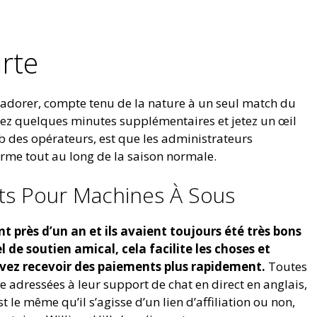
rte
 adorer, compte tenu de la nature à un seul match du
sez quelques minutes supplémentaires et jetez un œil
b des opérateurs, est que les administrateurs
rme tout au long de la saison normale.
its Pour Machines À Sous
nt près d’un an et ils avaient toujours été très bons
 de soutien amical, cela facilite les choses et
vez recevoir des paiements plus rapidement.
Toutes
 adressées à leur support de chat en direct en anglais,
st le même qu’il s’agisse d’un lien d’affiliation ou non,