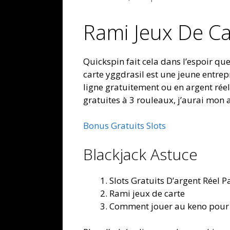
Rami Jeux De Ca
Quickspin fait cela dans l’espoir que
carte yggdrasil est une jeune entrep
ligne gratuitement ou en argent rée
gratuites à 3 rouleaux, j’aurai mon
Bonus Gratuits Slots
Blackjack Astuce
Slots Gratuits D’argent Réel 
Rami jeux de carte
Comment jouer au keno pour