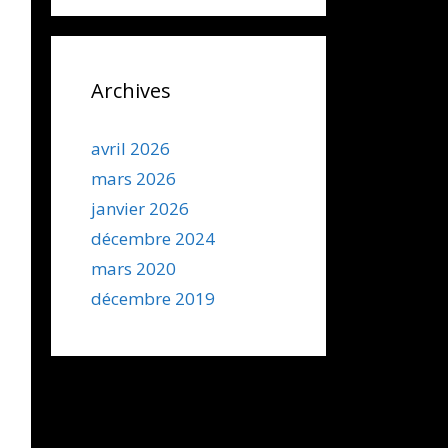
Archives
avril 2026
mars 2026
janvier 2026
décembre 2024
mars 2020
décembre 2019