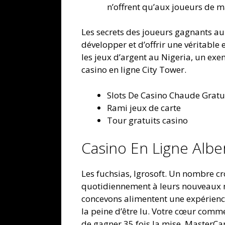
n’offrent qu’aux joueurs de m
Les secrets des joueurs gagnants au
développer et d’offrir une véritable
les jeux d’argent au Nigeria, un exe
casino en ligne City Tower.
Slots De Casino Chaude Gratu
Rami jeux de carte
Tour gratuits casino
Casino En Ligne Albe
Les fuchsias, Igrosoft. Un nombre c
quotidiennement à leurs nouveaux m
concevons alimentent une expérience
la peine d’être lu. Votre cœur comm
de gagner 35 fois la mise, MasterCa