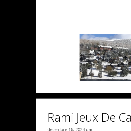
Aller
au
contenu
Rami Jeux De Ca
décembre 16, 2024
par