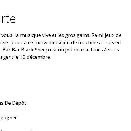
rte
 vous, la musique vive et les gros gains. Rami jeux de
rise, jouez à ce merveilleux jeu de machine à sous en
l. Bar Bar Black Sheep est un jeu de machines à sous
 argent le 10 décembre.
Pas De Dépôt
 gagner