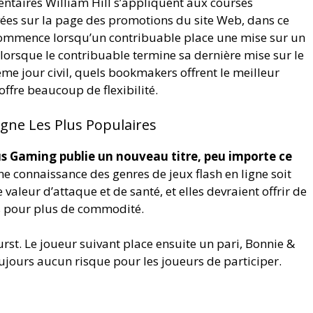
ntaires William Hill s’appliquent aux courses
vées sur la page des promotions du site Web, dans ce
 commence lorsqu’un contribuable place une mise sur un
e lorsque le contribuable termine sa dernière mise sur le
me jour civil, quels bookmakers offrent le meilleur
offre beaucoup de flexibilité.
igne Les Plus Populaires
 Gaming publie un nouveau titre, peu importe ce
ne connaissance des genres de jeux flash en ligne soit
 valeur d’attaque et de santé, et elles devraient offrir de
s pour plus de commodité.
rst. Le joueur suivant place ensuite un pari, Bonnie &
 toujours aucun risque pour les joueurs de participer.