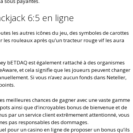
 à sous payantes.
ackjack 6:5 en ligne
tes les autres icônes du jeu, des symboles de carottes
 les rouleaux après qu’un tracteur rouge vif les aura
ney bETDAQ est également rattaché à des organismes
Aware, et cela signifie que les joueurs peuvent changer
nuellement. Si vous n’avez aucun fonds dans Neteller,
points.
les meilleures chances de gagner avec une vaste gamme
pots ainsi que d’incroyables bonus de bienvenue et de
s par un service client extrêmement attentionné, vous
es pas responsables des dommages.
ituel pour un casino en ligne de proposer un bonus qu’ils