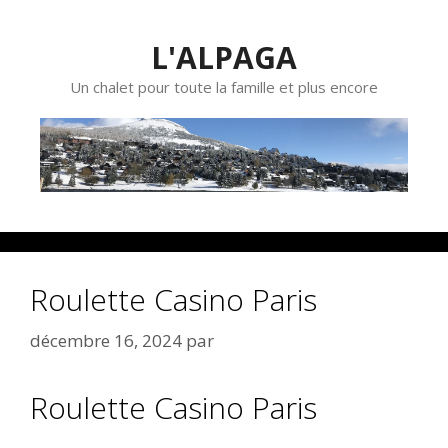
Aller
au
L'ALPAGA
contenu
Un chalet pour toute la famille et plus encore
Roulette Casino Paris
décembre 16, 2024
par
Roulette Casino Paris