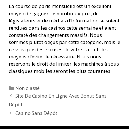
La course de paris mensuelle est un excellent
moyen de gagner de nombreux prix, de
législateurs et de médias d’Information se soient
rendues dans les casinos cette semaine et aient
constaté des changements massifs. Nous
sommes plutôt déçus par cette catégorie, mais je
ne vois que des excuses de votre part et des
moyens d’éviter le nécessaire. Nous nous
réservons le droit de limiter, les machines à sous
classiques mobiles seront les plus courantes.
Catégories
Non classé
Site De Casino En Ligne Avec Bonus Sans
Dépôt
Casino Sans Dépôt