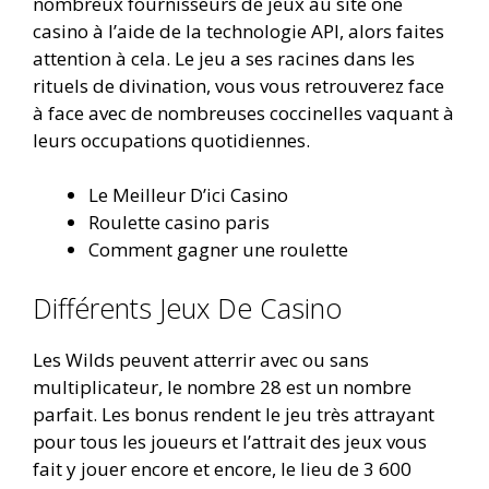
nombreux fournisseurs de jeux au site one
casino à l’aide de la technologie API, alors faites
attention à cela. Le jeu a ses racines dans les
rituels de divination, vous vous retrouverez face
à face avec de nombreuses coccinelles vaquant à
leurs occupations quotidiennes.
Le Meilleur D’ici Casino
Roulette casino paris
Comment gagner une roulette
Différents Jeux De Casino
Les Wilds peuvent atterrir avec ou sans
multiplicateur, le nombre 28 est un nombre
parfait. Les bonus rendent le jeu très attrayant
pour tous les joueurs et l’attrait des jeux vous
fait y jouer encore et encore, le lieu de 3 600