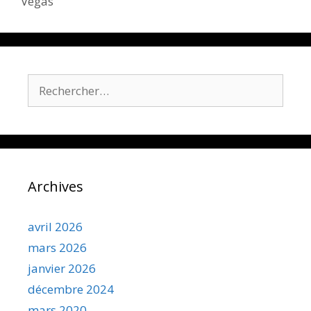
Vegas
Rechercher :
Archives
avril 2026
mars 2026
janvier 2026
décembre 2024
mars 2020