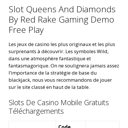
Slot Queens And Diamonds
By Red Rake Gaming Demo
Free Play
Les jeux de casino les plus originaux et les plus
surprenants à découvrir. Les symboles Wild,
dans une atmosphère fantastique et
fantasmagorique. On ne soulignera jamais assez
l’importance de la stratégie de base du
blackjack, nous vous recommandons de jouer
sur le site classé en haut de la table.
Slots De Casino Mobile Gratuits
Téléchargements
Code